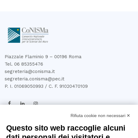
Piazzale Flaminio 9 – 00196 Roma
Tel. 06 85355476
segreteria@conisma.it
segreteria.conisma@pec.it
P. I. 01069050993 / C. F. 91020470109
Rifiuta cookie non necessari ✕
TRASPARENZA
Questo sito web raccoglie alcuni
dati personali dei visitatori e