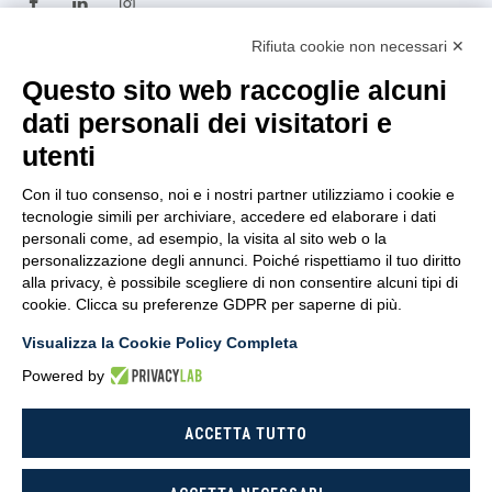
Rifiuta cookie non necessari ✕
TRASPARENZA
Questo sito web raccoglie alcuni
dati personali dei visitatori e
Amministrazione
utenti
Trasparente
Con il tuo consenso, noi e i nostri partner utilizziamo i cookie e
Privacy Policy
tecnologie simili per archiviare, accedere ed elaborare i dati
personali come, ad esempio, la visita al sito web o la
Whistleblowing
personalizzazione degli annunci. Poiché rispettiamo il tuo diritto
alla privacy, è possibile scegliere di non consentire alcuni tipi di
D.U.R.C
cookie. Clicca su preferenze GDPR per saperne di più.
Dichiarazione di Accessibilità
Visualizza la Cookie Policy Completa
Powered by
ACCETTA TUTTO
CoNISMa © 2026 - All rights reserved.