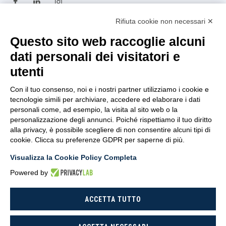
Rifiuta cookie non necessari ✕
TRASPARENZA
Questo sito web raccoglie alcuni
dati personali dei visitatori e
Amministrazione
utenti
Trasparente
Con il tuo consenso, noi e i nostri partner utilizziamo i cookie e
Privacy Policy
tecnologie simili per archiviare, accedere ed elaborare i dati
personali come, ad esempio, la visita al sito web o la
Whistleblowing
personalizzazione degli annunci. Poiché rispettiamo il tuo diritto
alla privacy, è possibile scegliere di non consentire alcuni tipi di
D.U.R.C
cookie. Clicca su preferenze GDPR per saperne di più.
Dichiarazione di Accessibilità
Visualizza la Cookie Policy Completa
Powered by
ACCETTA TUTTO
CoNISMa © 2026 - All rights reserved.