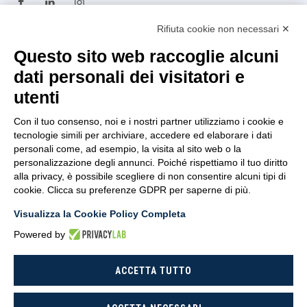
Rifiuta cookie non necessari ✕
TRASPARENZA
Questo sito web raccoglie alcuni
dati personali dei visitatori e
Amministrazione
utenti
Trasparente
Con il tuo consenso, noi e i nostri partner utilizziamo i cookie e
Privacy Policy
tecnologie simili per archiviare, accedere ed elaborare i dati
personali come, ad esempio, la visita al sito web o la
Whistleblowing
personalizzazione degli annunci. Poiché rispettiamo il tuo diritto
alla privacy, è possibile scegliere di non consentire alcuni tipi di
D.U.R.C
cookie. Clicca su preferenze GDPR per saperne di più.
Dichiarazione di Accessibilità
Visualizza la Cookie Policy Completa
Powered by
ACCETTA TUTTO
CoNISMa © 2026 - All rights reserved.