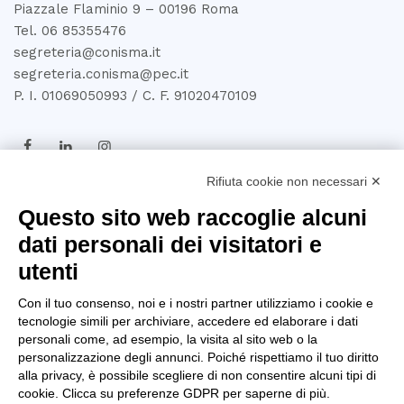
Piazzale Flaminio 9 – 00196 Roma
Tel. 06 85355476
segreteria@conisma.it
segreteria.conisma@pec.it
P. I. 01069050993 / C. F. 91020470109
Rifiuta cookie non necessari ✕
TRASPARENZA
Questo sito web raccoglie alcuni
dati personali dei visitatori e
Amministrazione
utenti
Trasparente
Con il tuo consenso, noi e i nostri partner utilizziamo i cookie e
Privacy Policy
tecnologie simili per archiviare, accedere ed elaborare i dati
personali come, ad esempio, la visita al sito web o la
Whistleblowing
personalizzazione degli annunci. Poiché rispettiamo il tuo diritto
alla privacy, è possibile scegliere di non consentire alcuni tipi di
D.U.R.C
cookie. Clicca su preferenze GDPR per saperne di più.