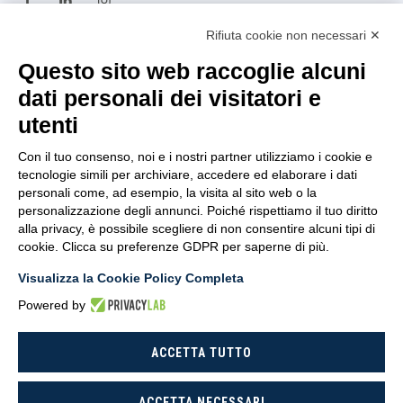
Rifiuta cookie non necessari ✕
TRASPARENZA
Questo sito web raccoglie alcuni
dati personali dei visitatori e
Amministrazione
utenti
Trasparente
Con il tuo consenso, noi e i nostri partner utilizziamo i cookie e
Privacy Policy
tecnologie simili per archiviare, accedere ed elaborare i dati
personali come, ad esempio, la visita al sito web o la
Whistleblowing
personalizzazione degli annunci. Poiché rispettiamo il tuo diritto
alla privacy, è possibile scegliere di non consentire alcuni tipi di
D.U.R.C
cookie. Clicca su preferenze GDPR per saperne di più.
Dichiarazione di Accessibilità
Visualizza la Cookie Policy Completa
Powered by
ACCETTA TUTTO
CoNISMa © 2026 - All rights reserved.
ACCETTA NECESSARI