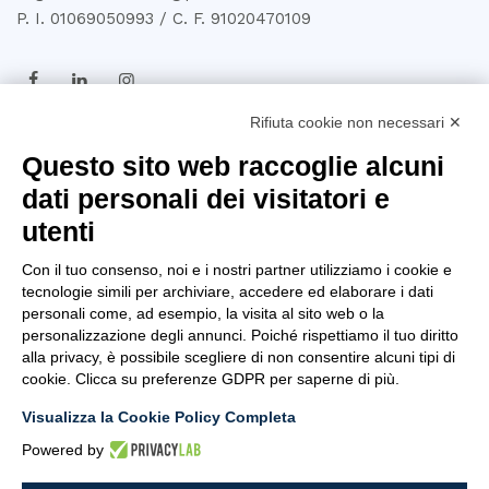
P. I. 01069050993 / C. F. 91020470109
Rifiuta cookie non necessari ✕
TRASPARENZA
Questo sito web raccoglie alcuni
dati personali dei visitatori e
Amministrazione
utenti
Trasparente
Con il tuo consenso, noi e i nostri partner utilizziamo i cookie e
Privacy Policy
tecnologie simili per archiviare, accedere ed elaborare i dati
personali come, ad esempio, la visita al sito web o la
Whistleblowing
personalizzazione degli annunci. Poiché rispettiamo il tuo diritto
alla privacy, è possibile scegliere di non consentire alcuni tipi di
D.U.R.C
cookie. Clicca su preferenze GDPR per saperne di più.
Dichiarazione di Accessibilità
Visualizza la Cookie Policy Completa
Powered by