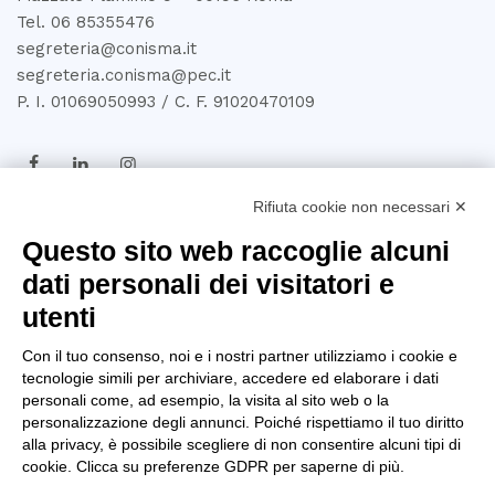
Tel. 06 85355476
segreteria@conisma.it
segreteria.conisma@pec.it
P. I. 01069050993 / C. F. 91020470109
Rifiuta cookie non necessari ✕
TRASPARENZA
Questo sito web raccoglie alcuni
dati personali dei visitatori e
Amministrazione
utenti
Trasparente
Con il tuo consenso, noi e i nostri partner utilizziamo i cookie e
Privacy Policy
tecnologie simili per archiviare, accedere ed elaborare i dati
personali come, ad esempio, la visita al sito web o la
Whistleblowing
personalizzazione degli annunci. Poiché rispettiamo il tuo diritto
alla privacy, è possibile scegliere di non consentire alcuni tipi di
D.U.R.C
cookie. Clicca su preferenze GDPR per saperne di più.
Dichiarazione di Accessibilità