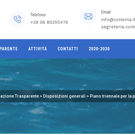
Email
Telefono
info@conisma.i
+39 06 85355476
segreteria.con
PARENTE
ATTIVITÀ
CONTATTI
2020-2030
azione Trasparente
>
Disposizioni generali
>
Piano triennale per la