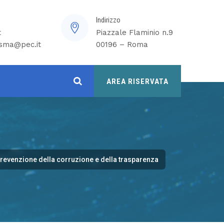
Indirizzo
t
Piazzale Flaminio n.9
isma@pec.it
00196 – Roma
AREA RISERVATA
 prevenzione della corruzione e della trasparenza